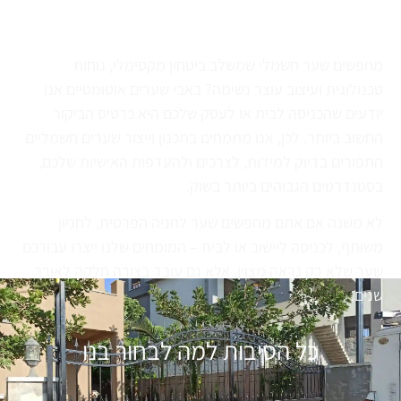
עיצוב שערים זו עבודה של מומחים
מחפשים שער חשמלי שמשלב ביטחון מקסימלי, נוחות
טכנולוגית ועיצוב עוצר נשימה? באבי שערים אוטומטיים אנו
יודעים שהכניסה לבית או לעסק שלכם היא כרטיס הביקור
החשוב ביותר. לכן, אנו מתמחים בתכנון וייצור שערים חשמליים
התפורים בדיוק למידות, לצרכים ולהעדפות האישיות שלכם,
בסטנדרטים הגבוהים ביותר בשוק.
לא משנה אם אתם מחפשים שער לחניה הפרטית, לחניון
משותף, לכניסה ליישוב או לבית – המומחים שלנו ייצרו עבורכם
שער שלא רק נראה מצוין, אלא גם עובד בצורה חלקה לאורך
שנים.
כל הסיבות למה לבחור בנו