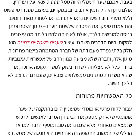
בעבר, אמנם שער חשמלי היווה סמל סטטוס שאין עליו עוררין,
אולם ניתן היה להזמין אותו, ברוב במקרים, בעיצוב סטנדרטי פשוט
וללא מעוף. רוב השערים נראו אותו דבר או לפחות מאוד דומים,
והם אמנם סיפקו את המטרה שלשמם נועדו – מיגון השטח ומתן
כניסה למורשים בלבד, אולם לא היתה להם כל תרומה עיצובית
למקום. היום הדברים השתנו: עיצוב
שערים חשמליים לחניה
הוא
חלק בלתי נפרד מעבודתה של חברה המתמחה בייצור פתרונות
מיגון אלה, וחברה שלא מציעה מגוון רחב של אפשרויות עיצוביות –
בדרך כלל לא מצליחה לשרוד בשוק למשך תקופה ארוכה, או
שהיא משרתת מתקנים ממשלתיים וצבאיים, שעבורם העיצוב לא
כל כך חשוב.
כל האפשרויות פתוחות
עבור לקוח פרטי או מוסדי שמעוניין היום בהתקנה של שער
אוטומטי שלא רק מספק את הביטחון המרבי לאנשים ולרכוש
שנמצאים מאחוריו אלא שגם נראה טוב ומוסיף הרבה למראה
הכללי של המקום, התקופה בה אנו חיים היא חגיגה של ממש. כפי