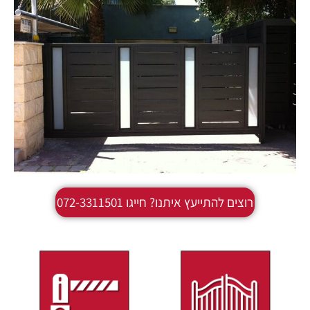
רוצים להתייעץ איתנו? חייגו 072-3311501