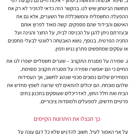
ב. שיפור אבטחה ותחושת ביטחון –
איכות חיים גם נקבעת לפי
תחושת הביטחון שיש לנו. בהקשר הזה כדאי להזכיר לא רק את
ההפעלה החשמלית והמשוכללת של השערים, אלא גם את
האיטום והבידוד שהם מספקים. קשה מאוד לפרוץ אותם
ובעזרתם ניתן להגן על הכניסה לבית, על החצר והגינה ועל
החניה הפרטית. בנוסף, נושא האבטחה רלוונטי לבעלי מחסנים
או עסקים שמחפשים פתרון נגיש וזמין.
ג. שמירה על מסגרת התקציב –
שערים חשמליים ישפרו לנו את
החיים כי הם יאפשרו שמירה על מסגרת תקציב מסוימת.
המחירים שלהם נמוכים מכפי שנהוג לחשוב, אך העמידות
שלהם מוכחת. הם יכולים להתאים למי שרוצה לשפץ מחדש את
הבית ואת חלל החוץ, לאדריכלים שעוסקים בתכנון בתים
פרטיים חדשים, למפעלים ולמוסדות ציבוריים.
כך תנצלו את היתרונות הקיימים
על אף האמור לעיל, חשוב להדגיש שלא כל דגם עונה על