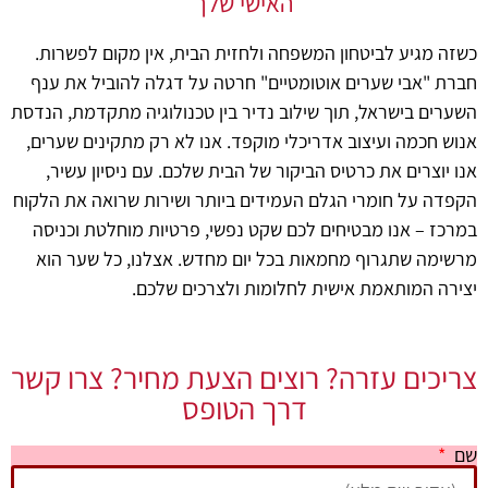
האישי שלך
כשזה מגיע לביטחון המשפחה ולחזית הבית, אין מקום לפשרות.
חברת "אבי שערים אוטומטיים" חרטה על דגלה להוביל את ענף
השערים בישראל, תוך שילוב נדיר בין טכנולוגיה מתקדמת, הנדסת
אנוש חכמה ועיצוב אדריכלי מוקפד. אנו לא רק מתקינים שערים,
אנו יוצרים את כרטיס הביקור של הבית שלכם. עם ניסיון עשיר,
הקפדה על חומרי הגלם העמידים ביותר ושירות שרואה את הלקוח
במרכז – אנו מבטיחים לכם שקט נפשי, פרטיות מוחלטת וכניסה
מרשימה שתגרוף מחמאות בכל יום מחדש. אצלנו, כל שער הוא
יצירה המותאמת אישית לחלומות ולצרכים שלכם.
שערי כניסה לבית - אבי שערים
שער חשמלי לבית - אבי שערים
שער נגרר בשילוב עץ | אבי שערים
שער חשמלי לבית בצבע ירוק | אבי שערים
שער חשמלי לבית| שערים מעוצבים | אבי שערים
שער דו כנפי מקט | אבי שערים - שערים מעוצבים
שער נגרר אומנותי | שערים מעוצבים - אבי שערים
שער פשפש כנף וחצי | אבי שערים - שערים מעוצבים
שערים חשמליים לבית | אבי שערים - שערים מעוצבים
שער דו כנפי עם פשפש | אבי שערים - שערים מעוצבים
שער חשמלי לבית פרטי | אבי שערים - שערים מעוצבים
שער חשמלי מפואר לבית | אבי שערים -שערים מעוצבים
שער חשמלי לבית - שער הכניסה לבית שלכם | אבי שערים
צריכים עזרה? רוצים הצעת מחיר? צרו קשר
דרך הטופס
שם