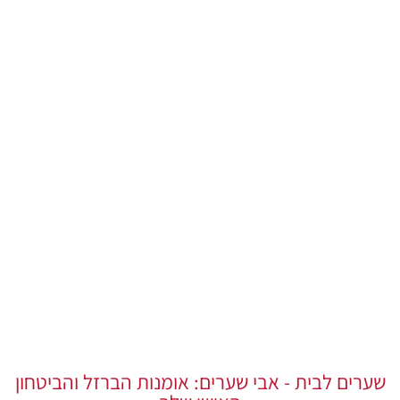
שימוש בחומרים איכותיים בלבד
שירותי תחזוקה לשערים לאורך זמן
שערים לבית - אבי שערים: אומנות הברזל והביטחון