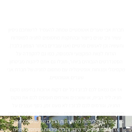
אבי שערים אוטומטיים - אומנות הברזל
והביטחון האישי שלך
חברת אבי שערים אוטומטיים שמחה להעמיד לרשותכם ניסיון
עשיר ורב שנים בייצור ובהתקנת מחסומים לחניה למוסדות
ותעשיה וכן לאנשים פרטיים (אנו עובדים באזור הצפון בלבד).
הודות לצוות המקצועי והמנוסה, כמו גם להקפדה על
הסטנדרטים הגבוהים ביותר, תוכלו גם אתם ליהנות מביטחון
מקסימלי ומנוחות אופטימלית עם מחסום לחניה של חברת אבי
שערים אוטומטיים.
אז אם נמאס לכם לבזבז כל יום דקות ארוכות בחיפוש מקום
חניה ליד הבית, או ששכנים ואורחים תופסים לכם את מקום
החניה, וגורמים לכם לבזבז לא מעט זמן, כסף ועצבים על
חיפושי חניה במקומות מרוחקים – אתם לא חייבים לסבול. אם
גם אתם רוצים ליהנות מהיתרונות הרבים של מחסום לחניה –
צרו עימנו קשר עוד היום! ותוכלו ליהנות ממחסום לחניה